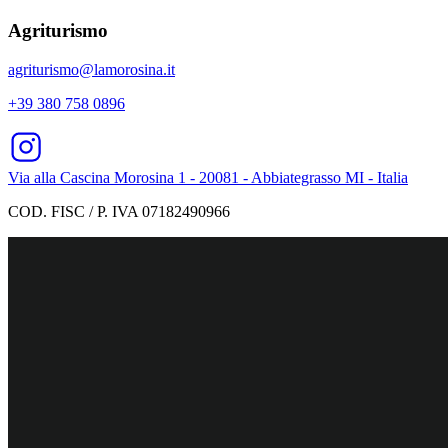
Agriturismo
agriturismo@lamorosina.it
+39 380 758 0896
Via alla Cascina Morosina 1 - 20081 - Abbiategrasso MI - Italia
COD. FISC / P. IVA 07182490966