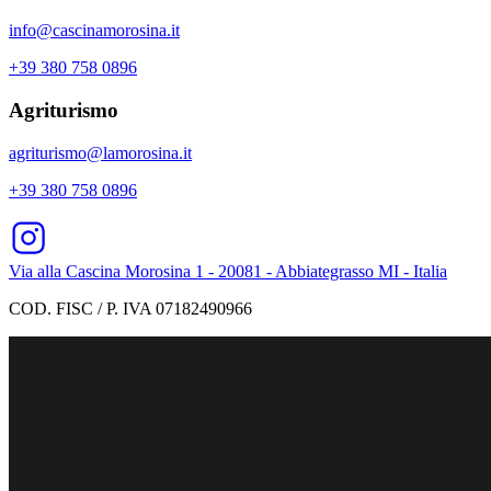
info@cascinamorosina.it
+39 380 758 0896
Agriturismo
agriturismo@lamorosina.it
+39 380 758 0896
Via alla Cascina Morosina 1 - 20081 - Abbiategrasso MI - Italia
COD. FISC / P. IVA 07182490966